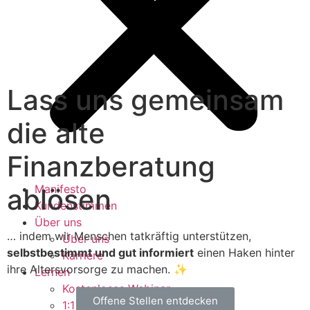
Lass uns gemeinsam
die alte
Finanzberatung
Manifesto
ablösen
Kundenstimmen
Über uns
… indem wir Menschen tatkräftig unterstützen,
Über uns
selbstbestimmt und gut informiert
einen Haken hinter
Karriere
ihre Altersvorsorge zu machen.
✨
Lernen
Kostenloses Webinar
Offene Stellen entdecken
1:1 Beratung